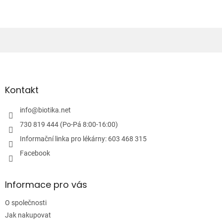
Z
á
p
a
Kontakt
t
í
info
@
biotika.net
730 819 444 (Po-Pá 8:00-16:00)
Informační linka pro lékárny: 603 468 315
Facebook
Informace pro vás
O společnosti
Jak nakupovat