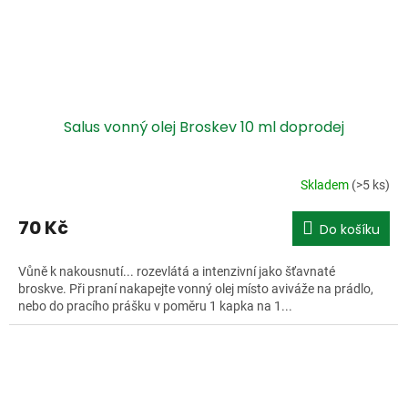
Salus vonný olej Broskev 10 ml doprodej
Skladem
(>5 ks)
70 Kč
Do košíku
Vůně k nakousnutí... rozevlátá a intenzivní jako šťavnaté
broskve. Při praní nakapejte vonný olej místo aviváže na prádlo,
nebo do pracího prášku v poměru 1 kapka na 1...