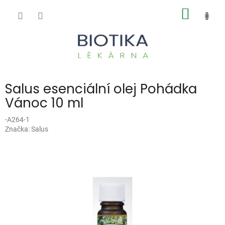
Přejít
NÁKUP
na
obsah
KOŠÍK
Salus esenciální olej Pohádka
Vánoc 10 ml
-A264-1
Značka:
Salus