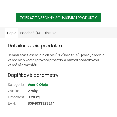
ZOBRAZIT VŠECHNY SOUVISEJÍCÍ PRODUKTY
Popis
Podobné (4)
Diskuze
Detailní popis produktu
Jemná směs esenciálních olejů s vůní citrusů, jehličí, dřevin a
vánočního koření provoní prostory a navodí pohádkovou
vánoční atmosféru.
Doplňkové parametry
Kategorie
:
Vonné Oleje
Záruka
:
2 roky
Hmotnost
:
0.28 kg
EAN
:
8594031323211