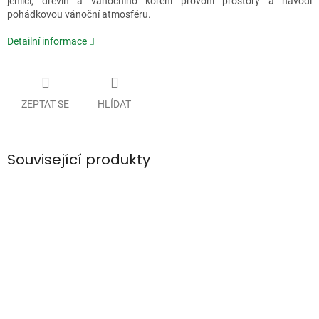
jehličí, dřevin a vánočního koření provoní prostory a navodí
pohádkovou vánoční atmosféru.
Detailní informace
ZEPTAT SE
HLÍDAT
Související produkty