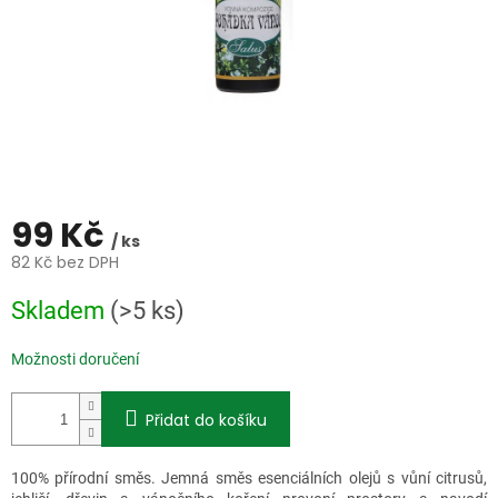
99 Kč
/ ks
82 Kč bez DPH
Měrná
Skladem
(>5 ks)
cena:
Možnosti doručení
Přidat do košíku
100% přírodní směs. Jemná směs esenciálních olejů s vůní citrusů,