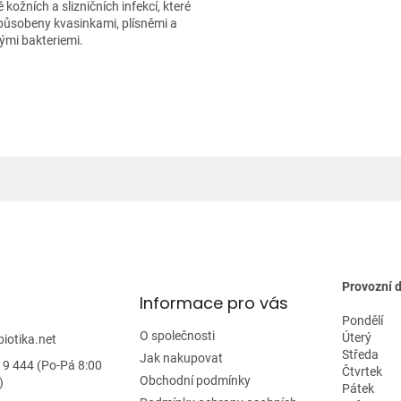
ě kožních a slizničních infekcí, které
působeny kvasinkami, plísněmi a
ými bakteriemi.
O
v
l
á
d
a
c
í
p
r
v
k
y
Provozní 
Informace pro vás
v
ý
Pondělí
p
O společnosti
Úterý
biotika.net
i
Středa
Jak nakupovat
19 444 (Po-Pá 8:00
s
Čtvrtek
Obchodní podmínky
)
u
Pátek