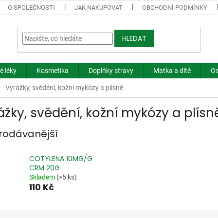
O SPOLEČNOSTI
JAK NAKUPOVAT
OBCHODNÍ PODMÍNKY
HLEDAT
é léky
Kosmetika
Doplňky stravy
Matka a dítě
Os
Vyrážky, svědění, kožní mykózy a plísně
ážky, svědění, kožní mykózy a plísn
rodávanější
COTYLENA 10MG/G
CRM 20G
Skladem
(>5 ks)
110 Kč