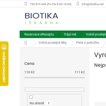
Přejít
730 819 444 (Po-Pá 8:00-16:00)
info@biotika.net
na
obsah
Rezervace eReceptu
Trápí mě
Volně prodejn
Domů
Volně prodejné léky
Péče o pokožku
P
Vyr
o
s
Cena
Nejp
t
r
110
Kč
111
Kč
a
n
n
í
p
a
Ř
Na skladě
1