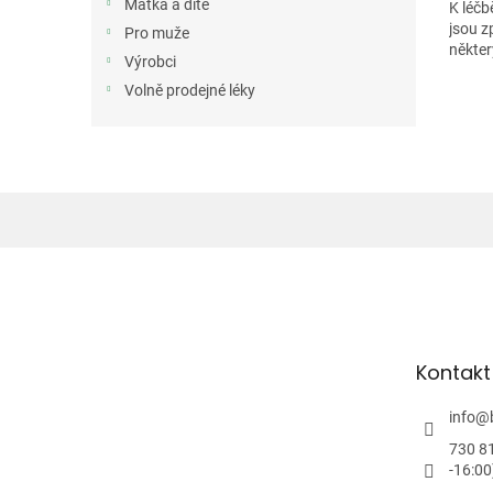
Matka a dítě
K léčb
jsou z
Pro muže
někter
Výrobci
Volně prodejné léky
Z
á
p
a
t
Kontakt
í
info
@
730 8
-16:00