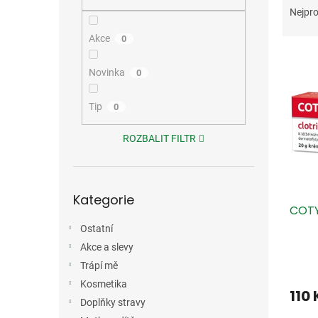
n
a
Nejpro
e
z
l
e
Akce
0
V
n
ý
í
Novinka
0
p
p
i
r
Tip
0
s
o
p
d
ROZBALIT FILTR
r
u
o
k
d
t
Přeskočit
u
ů
Kategorie
kategorie
COTY
k
t
Ostatní
ů
Akce a slevy
Trápí mě
Kosmetika
110
Doplňky stravy