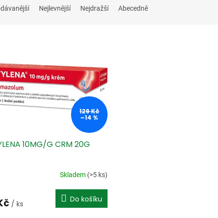
dávanější
Nejlevnější
Nejdražší
Abecedně
129 Kč
–14 %
LENA 10MG/G CRM 20G
Skladem
(>5 ks)
Do košíku
 Kč
/ ks