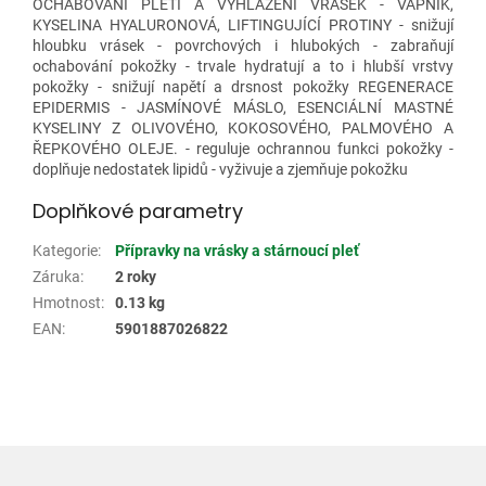
OCHABOVÁNÍ PLETI A VYHLAZENÍ VRÁSEK - VÁPNÍK,
KYSELINA HYALURONOVÁ, LIFTINGUJÍCÍ PROTINY - snižují
hloubku vrásek - povrchových i hlubokých - zabraňují
ochabování pokožky - trvale hydratují a to i hlubší vrstvy
pokožky - snižují napětí a drsnost pokožky REGENERACE
EPIDERMIS - JASMÍNOVÉ MÁSLO, ESENCIÁLNÍ MASTNÉ
KYSELINY Z OLIVOVÉHO, KOKOSOVÉHO, PALMOVÉHO A
ŘEPKOVÉHO OLEJE. - reguluje ochrannou funkci pokožky -
doplňuje nedostatek lipidů - vyživuje a zjemňuje pokožku
Doplňkové parametry
Kategorie
:
Přípravky na vrásky a stárnoucí pleť
Záruka
:
2 roky
Hmotnost
:
0.13 kg
EAN
:
5901887026822