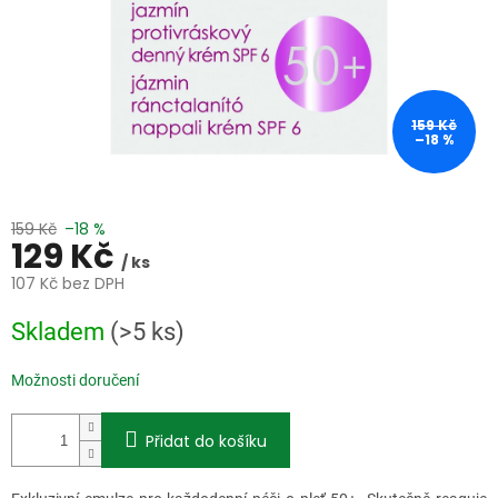
159 Kč
–18 %
159 Kč
–18 %
129 Kč
/ ks
107 Kč bez DPH
Měrná
Skladem
(>5 ks)
cena:
Možnosti doručení
Přidat do košíku