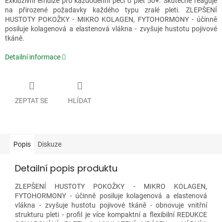
Exkluzivní emulze pro každodenní péči o pleť 50+. Skutečně reaguje
na přirozené požadavky každého typu zralé pleti. ZLEPŠENÍ
HUSTOTY POKOŽKY - MIKRO KOLAGEN, FYTOHORMONY - účinně
posiluje kolagenová a elastenová vlákna - zvyšuje hustotu pojivové
tkáně.
Detailní informace
ZEPTAT SE
HLÍDAT
Popis
Diskuze
Detailní popis produktu
ZLEPŠENÍ HUSTOTY POKOŽKY - MIKRO KOLAGEN,
FYTOHORMONY - účinně posiluje kolagenová a elastenová
vlákna - zvyšuje hustotu pojivové tkáně - obnovuje vnitřní
strukturu pleti - profil je více kompaktní a flexibilní REDUKCE