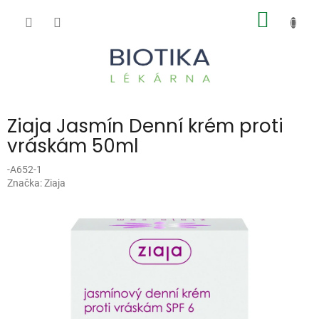
Přejít
NÁKUP
na
obsah
KOŠÍK
Ziaja Jasmín Denní krém proti
vráskám 50ml
-A652-1
Značka:
Ziaja