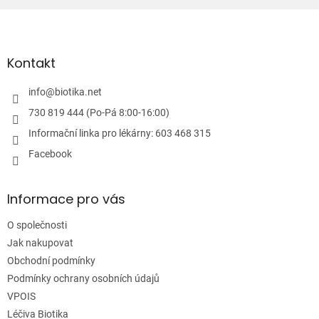
Z
á
p
a
Kontakt
t
í
info
@
biotika.net
730 819 444 (Po-Pá 8:00-16:00)
Informační linka pro lékárny: 603 468 315
Facebook
Informace pro vás
O společnosti
Jak nakupovat
Obchodní podmínky
Podmínky ochrany osobních údajů
VPOIS
Léčiva Biotika