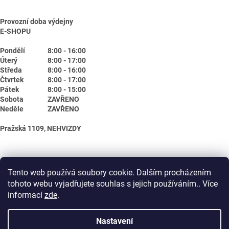
Provozní doba výdejny
E-SHOPU
Pondělí
8:00 - 16:00
Úterý
8:00 - 17:00
Středa
8:00 - 16:00
Čtvrtek
8:00 - 17:00
Pátek
8:00 - 15:00
Sobota
ZAVŘENO
Neděle
ZAVŘENO
Pražská 1109, NEHVIZDY
Tento web používá soubory cookie. Dalším procházením
tohoto webu vyjadřujete souhlas s jejich používáním.. Více
informací
zde
.
Nastavení
Vytvořil Shoptet