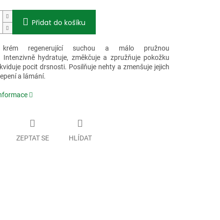
Přidat do košíku
í krém regenerující suchou a málo pružnou
 Intenzivně hydratuje, změkčuje a zpružňuje pokožku
kviduje pocit drsnosti. Posilňuje nehty a zmenšuje jejich
řepení a lámání.
informace
ZEPTAT SE
HLÍDAT