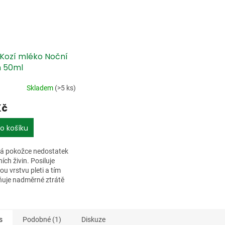
 Kozí mléko Noční
 50ml
Skladem
(>5 ks)
Kč
o košíku
á pokožce nedostatek
ních živin. Posiluje
vou vrstvu pleti a tím
ňuje nadměrné ztrátě
Chrání svrchní vrstvu
y. Urychluje regeneraci
y a...
s
Podobné (1)
Diskuze