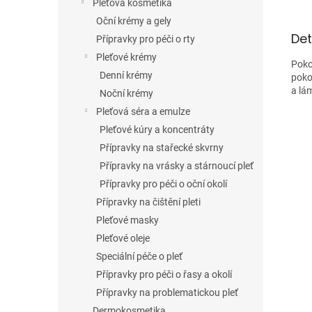
Pleťová kosmetika
Oční krémy a gely
Det
Přípravky pro péči o rty
Pleťové krémy
Poko
Denní krémy
poko
a lá
Noční krémy
Pleťová séra a emulze
Pleťové kúry a koncentráty
Přípravky na stařecké skvrny
Přípravky na vrásky a stárnoucí pleť
Přípravky pro péči o oční okolí
Přípravky na čištění pleti
Pleťové masky
Pleťové oleje
Speciální péče o pleť
Přípravky pro péči o řasy a okolí
Přípravky na problematickou pleť
Dermokosmetika