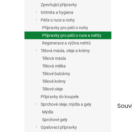
n
Zpevňující přípravky
e
Intimita a hygiena
l
Péče o ruce a nohy
Přípravky pro péči o nohy
Přípravky pro péči o ruce a nehty
Regenerace a výživa nehtů
Tělová másla, oleje a krémy
Tělová másla
Tělová mléka
Tělové balzámy
Tělové krémy
Tělové oleje
Přípravky do koupele
Souv
Sprchové oleje, mýdla a gely
Mýdla
Sprchové gely
Opalovací přípravky