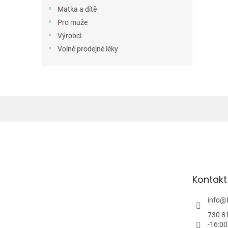
Matka a dítě
Pro muže
Výrobci
Volně prodejné léky
Z
á
p
a
t
Kontakt
í
info
@
730 8
-16:00