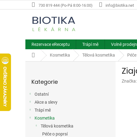
Přejít
730 819 444 (Po-Pá 8:00-16:00)
info@biotika.net
na
obsah
Rezervace eReceptu
Trápí mě
Volně prodejn
Domů
Kosmetika
Tělová kosmetika
Péče
P
Zia
o
Přeskočit
s
Kategorie
Značka
kategorie
t
r
Ostatní
a
Akce a slevy
n
n
Trápí mě
í
Kosmetika
p
Tělová kosmetika
a
Péče o poprsí