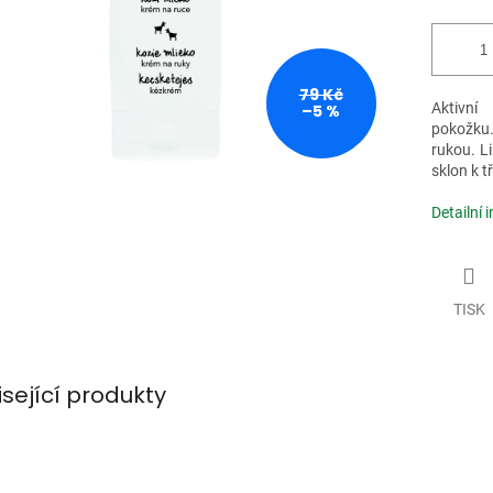
79 Kč
Aktivn
–5 %
pokožku.
rukou. Li
sklon k t
Detailní 
TISK
isející produkty