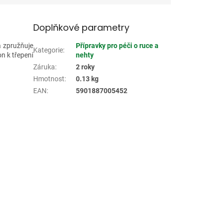
Doplňkové parametry
a zpružňuje
Přípravky pro péči o ruce a
Kategorie
:
on k třepení
nehty
Záruka
:
2 roky
Hmotnost
:
0.13 kg
EAN
:
5901887005452