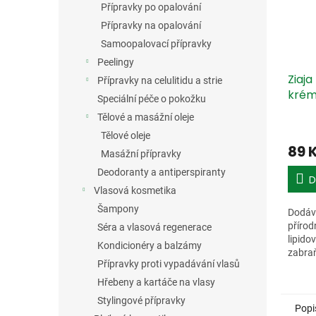
Přípravky po opalování
Přípravky na opalování
Samoopalovací přípravky
Peelingy
Ziaja
Přípravky na celulitidu a strie
krém
Speciální péče o pokožku
Tělové a masážní oleje
Tělové oleje
89 
Masážní přípravky
Deodoranty a antiperspiranty
D
Vlasová kosmetika
Šampony
Dodáv
přírod
Séra a vlasová regenerace
lipido
Kondicionéry a balzámy
zabra
Přípravky proti vypadávání vlasů
vody. 
pokožk
Hřebeny a kartáče na vlasy
pokožk
Stylingové přípravky
Popi