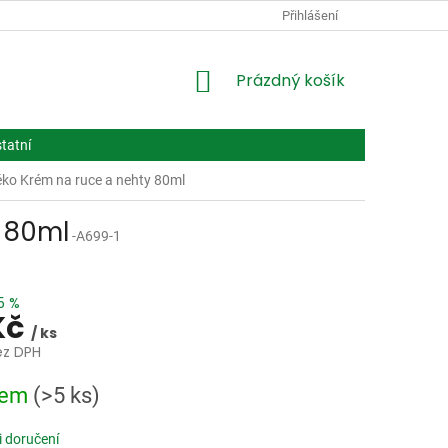
PODMÍNKY OCHRANY OSOBNÍCH ÚDAJŮ
Přihlášení
VPOIS
LÉČIVA BIOT
NÁKUPNÍ
Prázdný košík
KOŠÍK
tatní
éko Krém na ruce a nehty 80ml
y 80ml
-A699-1
5 %
Kč
/ ks
ez DPH
dem
(>5 ks)
 doručení