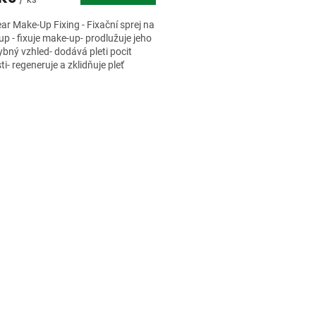
r Make-Up Fixing - Fixační sprej na
p - fixuje make-up- prodlužuje jeho
bný vzhled- dodává pleti pocit
ti- regeneruje a zklidňuje pleť
O
v
l
á
d
a
c
í
p
r
v
k
y
v
ý
p
i