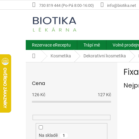
Přejít
730 819 444 (Po-Pá 8:00-16:00)
info@biotika.net
na
obsah
Rezervace eReceptu
Trápí mě
Volně prodejn
Domů
Kosmetika
Dekorativní kosmetika
P
Fix
o
s
Cena
Nejp
t
r
126
Kč
127
Kč
a
n
n
í
p
a
Na skladě
1