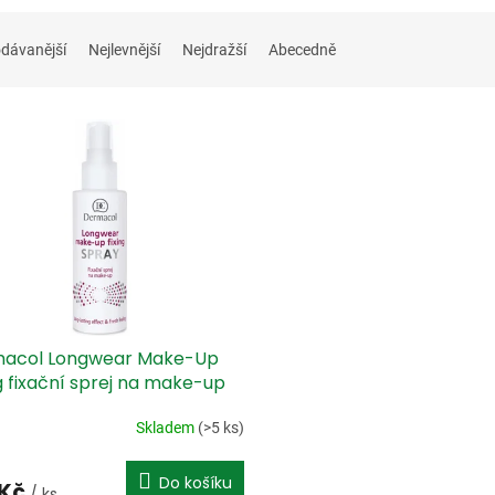
dávanější
Nejlevnější
Nejdražší
Abecedně
acol Longwear Make-Up
g fixační sprej na make-up
ml
Skladem
(>5 ks)
Do košíku
 Kč
/ ks