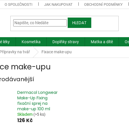
O SPOLEČNOSTI
JAK NAKUPOVAT
OBCHODNÍ PODMÍNKY
HLEDAT
é léky
Kosmetika
Doplňky stravy
Matka a dítě
Os
Přípravky na tvář
Fixace make-upu
ace make-upu
rodávanější
Dermacol Longwear
Make-Up Fixing
fixační sprej na
make-up 100 ml
Skladem
(>5 ks)
126 Kč