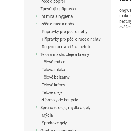
Péče o poprsí
Zpevňující přípravky
ongwea
make-u
Intimita a hygiena
bezchy
Péče o ruce a nohy
svěžes
Přípravky pro péči o nohy
Přípravky pro péči o ruce a nehty
Regenerace a výživa nehtů
Tělová másla, oleje a krémy
Tělová másla
Tělová mléka
Tělové balzámy
Tělové krémy
Tělové oleje
Přípravky do koupele
Sprchové oleje, mýdla a gely
Mýdla
Sprchové gely
Opalovací přípravky