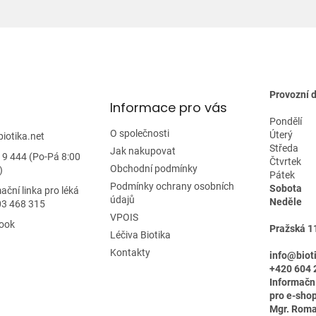
Provozní 
Informace pro vás
Pondělí
O společnosti
Úterý
biotika.net
Středa
Jak nakupovat
19 444 (Po-Pá 8:00
Čtvrtek
Obchodní podmínky
)
Pátek
Podmínky ochrany osobních
Sobota
ační linka pro léká
údajů
Neděle
03 468 315
VPOIS
ook
Pražská 1
Léčiva Biotika
Kontakty
info@biot
+420 604 
Informačn
pro e-shop
Mgr. Rom